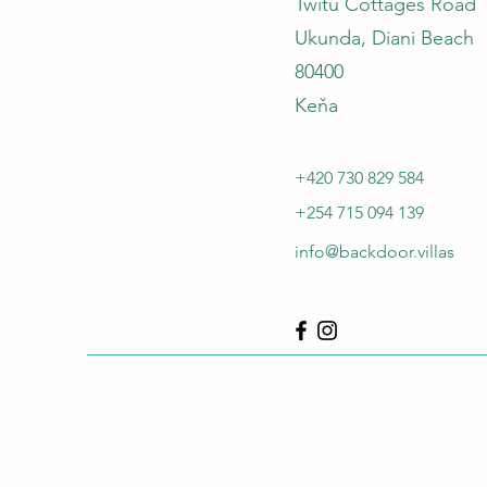
Twitu Cottages Road
Ukunda, Diani Beach
80400
Keňa
+420 730 829 584
+254 715 094 139
info@backdoor.villas