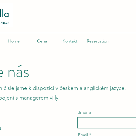
Home
Cena
Kontakt
Reservation
e nás
 čísle jsme k dispozici v českém a anglickém jazyce.
spojení s managerem villy.
Jméno
s
Email