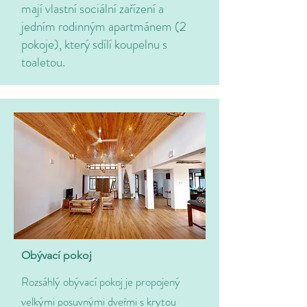
mají vlastní sociální zařízení a
jedním rodinným apartmánem (2
pokoje), který sdílí koupelnu s
toaletou.
Obývací pokoj
Rozsáhlý obývací pokoj je propojený
velkými posuvnými dveřmi s krytou