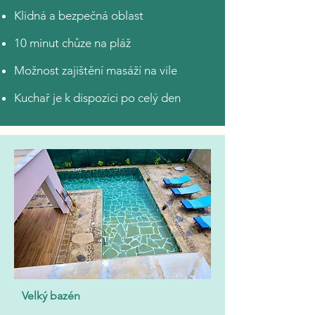
Klidná a bezpečná oblast
10 minut chůze na pláž
Možnost zajištění masáží na vile
Kuchař je k dispozici po celý den
Velký bazén